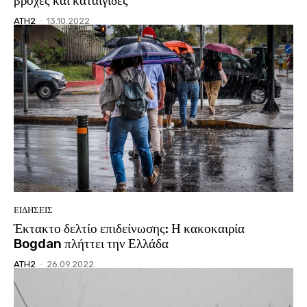
βροχές και καταιγίδες
ATH2
-
13.10.2022
ΕΙΔΗΣΕΙΣ
Έκτακτο δελτίο επιδείνωσης: Η κακοκαιρία
Bogdan πλήττει την Ελλάδα
ATH2
-
26.09.2022