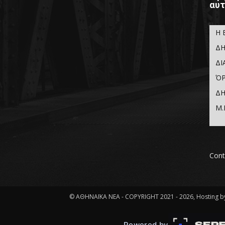
αυτ
Η 
ΔΗ
ΔΙ
ΌΡ
ΔΗ
Μ.
Cont
© ΑΘΗΝΑΪΚΑ ΝΕΑ - COPYRIGHT 2021 - 2026, Hosting by
Powered by