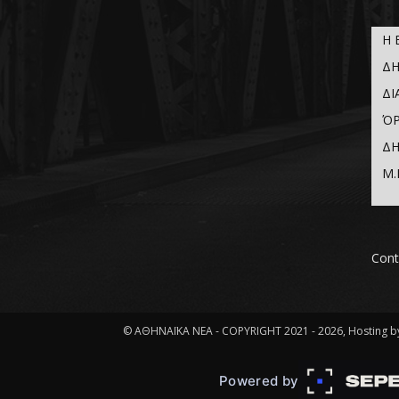
Η 
ΔΗ
ΔΙ
ΌΡ
ΔΗ
Μ.
Cont
© ΑΘΗΝΑΪΚΑ ΝΕΑ - COPYRIGHT 2021 - 2026, Hosting by
Powered by