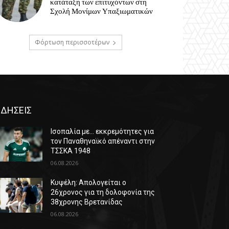
κατάταξη των επιτυχόντων στη
Σχολή Μονίμων Υπαξιωματικών
Φόρτωση περισσοτέρων
ΙΔΗΣΕΙΣ
Ισοπαλία με… εκκρεμότητες για
τον Παναθηναϊκό απέναντι στην
ΤΣΣΚΑ 1948
06.08.2026
Κυψέλη: Απολογείται ο
26χρονος για τη δολοφονία της
38χρονης Βρετανίδας
06.08.2026