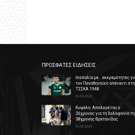
ΠΡΟΣΦΑΤΕΣ ΕΙΔΗΣΕΙΣ
Ισοπαλία με… εκκρεμότητες γι
τον Παναθηναϊκό απέναντι στ
ΤΣΣΚΑ 1948
06.08.2026
Κυψέλη: Απολογείται ο
26χρονος για τη δολοφονία τ
38χρονης Βρετανίδας
06.08.2026