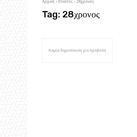
Αρχική
Ετικέτες
28χρονος
Tag:
28χρονος
Καμία δημοσίευση για προβολή