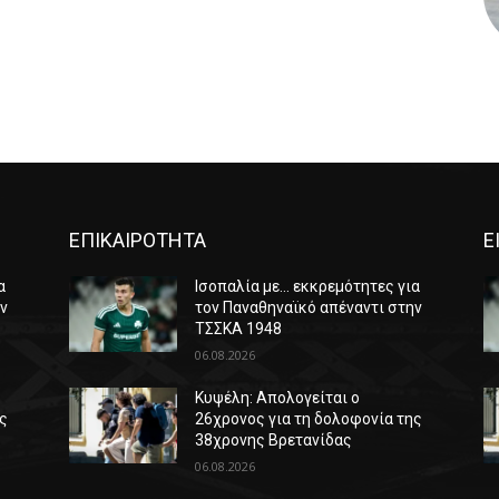
ΕΠΙΚΑΙΡΟΤΗΤΑ
Ε
α
Ισοπαλία με… εκκρεμότητες για
ην
τον Παναθηναϊκό απέναντι στην
ΤΣΣΚΑ 1948
06.08.2026
Κυψέλη: Απολογείται ο
ης
26χρονος για τη δολοφονία της
38χρονης Βρετανίδας
06.08.2026