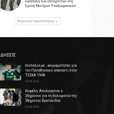
κατάταξη των επιτυχόντων στη
Σχολή Μονίμων Υπαξιωματικών
Φόρτωση περισσοτέρων
ΙΔΗΣΕΙΣ
Ισοπαλία με… εκκρεμότητες για
τον Παναθηναϊκό απέναντι στην
ΤΣΣΚΑ 1948
06.08.2026
Κυψέλη: Απολογείται ο
26χρονος για τη δολοφονία της
38χρονης Βρετανίδας
06.08.2026