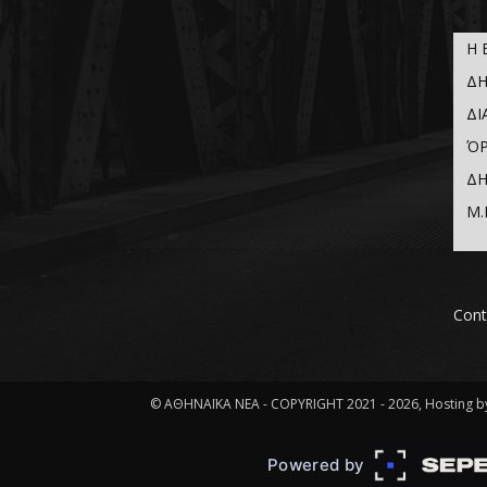
Η 
ΔΗ
ΔΙ
ΌΡ
ΔΗ
Μ.
Cont
© ΑΘΗΝΑΪΚΑ ΝΕΑ - COPYRIGHT 2021 - 2026, Hosting by
Powered by