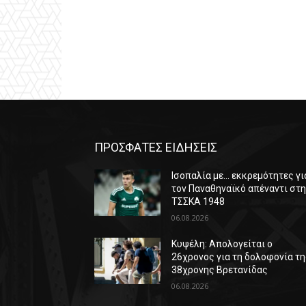
ΠΡΟΣΦΑΤΕΣ ΕΙΔΗΣΕΙΣ
Ισοπαλία με… εκκρεμότητες γι
τον Παναθηναϊκό απέναντι στ
ΤΣΣΚΑ 1948
06.08.2026
Κυψέλη: Απολογείται ο
26χρονος για τη δολοφονία τ
38χρονης Βρετανίδας
06.08.2026