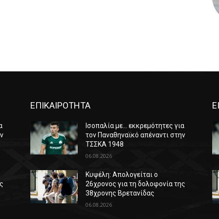
ΕΠΙΚΑΙΡΟΤΗΤΑ
Ε
α
Ισοπαλία με… εκκρεμότητες για
ην
τον Παναθηναϊκό απέναντι στην
ΤΣΣΚΑ 1948
06.08.2026
Κυψέλη: Απολογείται ο
ης
26χρονος για τη δολοφονία της
38χρονης Βρετανίδας
06.08.2026