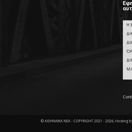
Εφη
αυτ
Η 
ΔΗ
ΔΙ
ΌΡ
ΔΗ
Μ.
Cont
© ΑΘΗΝΑΪΚΑ ΝΕΑ - COPYRIGHT 2021 - 2026, Hosting by