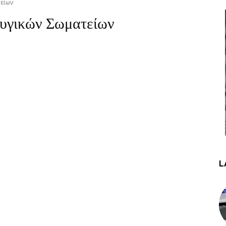
είων
υγικών Σωματείων
L